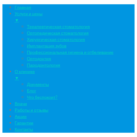
Главная
Услуги и цены
▼
Терапевтическая стоматология
Ортопедическая стоматология
Хирургическая стоматология
Имплантация зубов
Профессиональная гигиена и отбеливание
Ортодонтия
Пародонтология
О клинике
▼
Документы
Блог
Что беспокоит?
Врачи
Работы и отзывы
Акции
Гарантии
Контакты