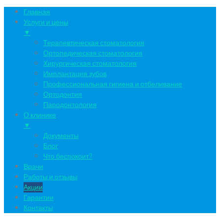
Главная
Услуги и цены
▼
Терапевтическая стоматология
Ортопедическая стоматология
Хирургическая стоматология
Имплантация зубов
Профессиональная гигиена и отбеливание
Ортодонтия
Пародонтология
О клинике
▼
Документы
Блог
Что беспокоит?
Врачи
Работы и отзывы
Акции
Гарантии
Контакты