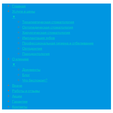
Главная
Услуги и цены
▼
Терапевтическая стоматология
Ортопедическая стоматология
Хирургическая стоматология
Имплантация зубов
Профессиональная гигиена и отбеливание
Ортодонтия
Пародонтология
О клинике
▼
Документы
Блог
Что беспокоит?
Врачи
Работы и отзывы
Акции
Гарантии
Контакты