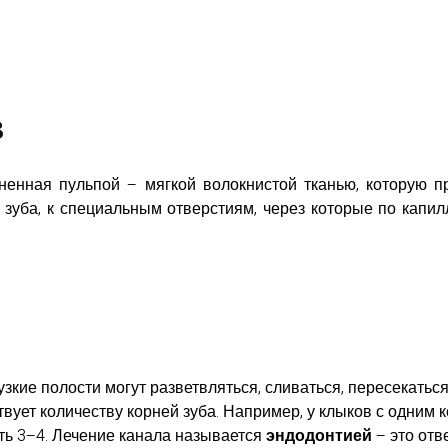
в
олненная пульпой – мягкой волокнистой тканью, которую
 зуба, к специальным отверстиям, через которые по кап
узкие полости могут разветвляться, сливаться, пересекать
твует количеству корней зуба. Например, у клыков с одним
ать 3–4. Лечение канала называется
эндодонтией
– это отв