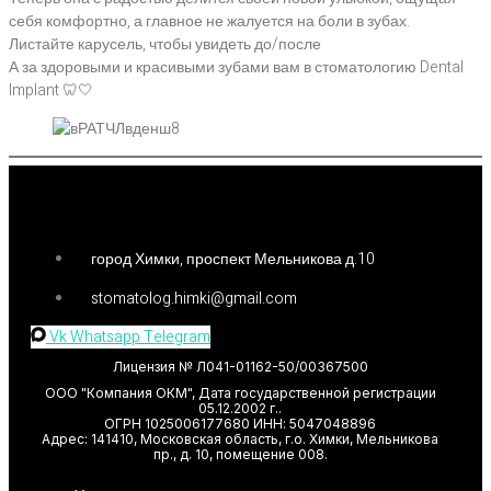
себя комфортно, а главное не жалуется на боли в зубах.
Листайте карусель, чтобы увидеть до/после
А за здоровыми и красивыми зубами вам в стоматологию Dental
Implant 🦷🤍
город Химки, проспект Мельникова д.10
stomatolog.himki@gmail.com
Vk
Whatsapp
Telegram
Лицензия № Л041-01162-50/00367500
ООО "Компания ОКМ", Дата государственной регистрации
05.12.2002 г..
ОГРН 1025006177680 ИНН: 5047048896
Адрес: 141410, Московская область, г.о. Химки, Мельникова
пр., д. 10, помещение 008.