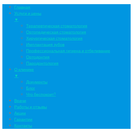
Главная
Услуги и цены
▼
Терапевтическая стоматология
Ортопедическая стоматология
Хирургическая стоматология
Имплантация зубов
Профессиональная гигиена и отбеливание
Ортодонтия
Пародонтология
О клинике
▼
Документы
Блог
Что беспокоит?
Врачи
Работы и отзывы
Акции
Гарантии
Контакты