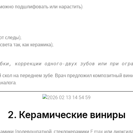
 можно подшлифовать или нарастить).
ют следы);
вета так, как керамика);
ыбки, коррекции одного‑двух зубов или при огр
 скол на переднем зубе. Врач предложил композитный винир
аналога.
2. Керамические виниры
амики (полевошпатной, стеклокерамики E.max или диоксида