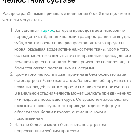
челюстном суставе
Распространёнными причинами появления болей или щелчков в
челюсти могут стать:
Запущенный
кариес
, который приведет к возникновению
периодонтита. Данная инфекция распространяется внутрь
зуба, а затем воспаление распространяется за пределы
корня, оказывая воздействие на костную ткань. Кроме того,
болезнь может возникнуть из-за неправильно проведенного
лечения корневого канала. Если произошло воспаление, то
боли становятся постоянными и острыми.
Кроме того, челюсть может причинять беспокойство из-за
остеоартроза. Чаще всего это заболевание обнаруживают у
пожилых людей, ведь к старости выявляется износ сустава.
В начальной стадии челюсть может щелкать при движениях
или издавать небольшой хруст. Со временем заболевание
охватывает весь сустав, что приводит к дискомфорту в
области глаз, болям в голове, онемению кожи и
покалываниям.
Начало болезни может быть вызвано артритом,
поврежденным зубным протезом