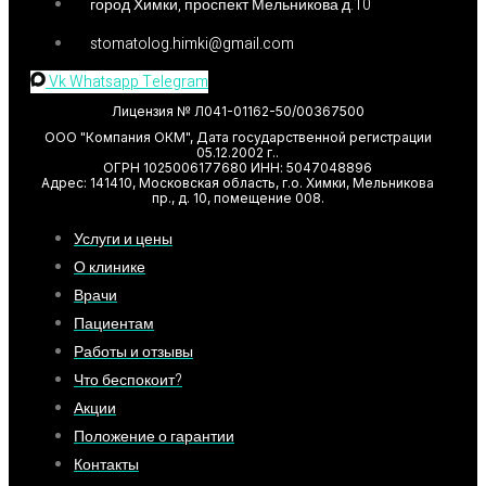
город Химки, проспект Мельникова д.10
stomatolog.himki@gmail.com
Vk
Whatsapp
Telegram
Лицензия № Л041-01162-50/00367500
ООО "Компания ОКМ", Дата государственной регистрации
05.12.2002 г..
ОГРН 1025006177680 ИНН: 5047048896
Адрес: 141410, Московская область, г.о. Химки, Мельникова
пр., д. 10, помещение 008.
Услуги и цены
О клинике
Врачи
Пациентам
Работы и отзывы
Что беспокоит?
Акции
Положение о гарантии
Контакты