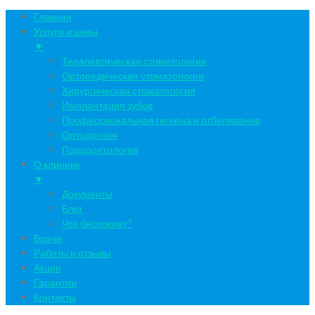
Главная
Услуги и цены
▼
Терапевтическая стоматология
Ортопедическая стоматология
Хирургическая стоматология
Имплантация зубов
Профессиональная гигиена и отбеливание
Ортодонтия
Пародонтология
О клинике
▼
Документы
Блог
Что беспокоит?
Врачи
Работы и отзывы
Акции
Гарантии
Контакты